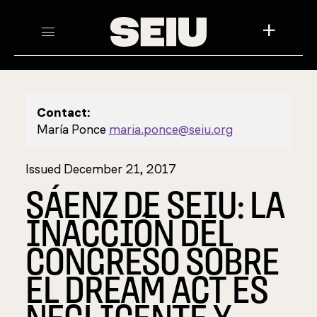
+
Contact:
María Ponce
maria.ponce@seiu.org
Issued December 21, 2017
SÁENZ DE SEIU: LA
INACCIÓN DEL
CONGRESO SOBRE
EL DREAM ACT ES
NEGLIGENTE Y