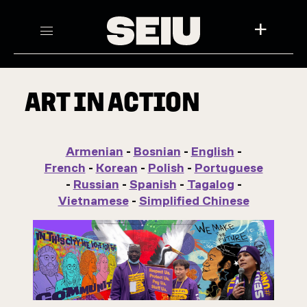
+
ART IN ACTION
Armenian
-
Bosnian
-
English
-
French
-
Korean
-
Polish
-
Portuguese
-
Russian
-
Spanish
-
Tagalog
-
Vietnamese
-
Simplified Chinese